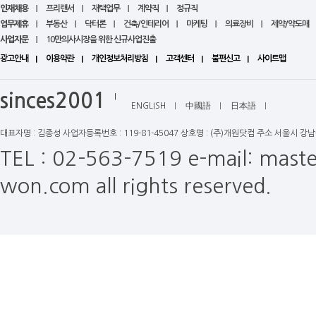
2026년 7월 전국치과 폐업현황
인재채용
프리랜서
재택업무
계약직
정규직
2026년 6월 전국병원 개업현황
업무제휴
부동산
닥터론
건축/인테리어
마케팅
의료장비
제약/약도매
2026년 7월 전국병원 개업현황
사업자문
10만의사시장을 위한 신규사업진출
광고안내
이용약관
개인정보처리방침
고객센터
불편신고
사이트맵
sinces2001
ENGLISH
中國語
日本語
대표자명 : 김종성 사업자등록번호 : 119-81-45047 상호명 : (주)개원닷컴 주소 서울시 강
TEL : 02-563-7519
e-mail: mas
won.com all rights reserved.