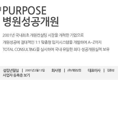
PURPOSE
병원성공개원
2001년 국내최초 개원컨설팅 시장을 개척한 기업으로
개원성공에 절대적인
1:1 맞춤형 입지시스템
을 개발하여 A~Z까지
TOTAL CONSULTING을 실시하여
국내 유일한 최다 성공개원실적 보유
설립년월일
회사명
대표이사
2001년 2월 13일
(주)개원닷컴
김종성
사업자 등록증 보기