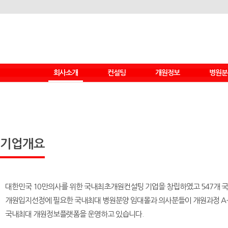
회사소개
컨설팅
개원정보
병원분
기업개요
컨설팅 종류
CEO인사말
컨설팅 서비스
사업분야
컨설팅 절차
개원스토리
컨설팅 차별화
기업개요
+ Who we are
마케팅 필수시점
+ 미션&비젼
마케팅 종류
+ 윤리경영
마케팅 프로그램
+ 조직도
대한민국 10만의사를 위한 국내최초개원컨설팅 기업
을 창립하였고
547개
마케팅 절차
성공실적
개원입지선정에 필요한 국내최대 병원분양 임대몰과 의사분들이 개원과정
A
브랜드 마케팅
오시는길
국내최대 개원정보플랫폼
을 운영하고 있습니다.
브랜드 마케팅 절차