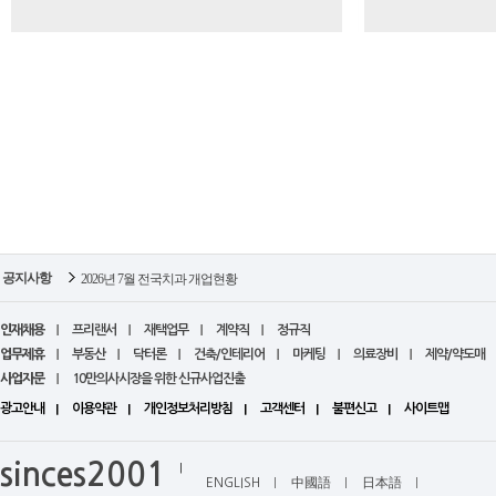
공지사항
2026년 7월 전국치과 개업현황
2026년 7월 전국병원 폐업현황
2026년 7월 전국치과 폐업현황
인재채용
프리랜서
재택업무
계약직
정규직
2026년 6월 전국병원 개업현황
업무제휴
부동산
닥터론
건축/인테리어
마케팅
의료장비
제약/약도매
2026년 7월 전국병원 개업현황
사업자문
10만의사시장을 위한 신규사업진출
광고안내
이용약관
개인정보처리방침
고객센터
불편신고
사이트맵
sinces2001
ENGLISH
中國語
日本語