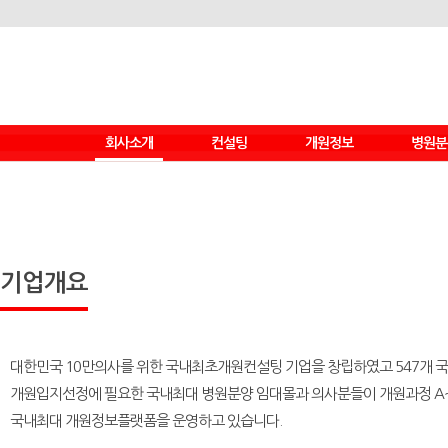
회사소개
컨설팅
개원정보
병원분
기업개요
컨설팅 종류
CEO인사말
컨설팅 서비스
사업분야
컨설팅 절차
개원스토리
컨설팅 차별화
기업개요
+ Who we are
마케팅 필수시점
+ 미션&비젼
마케팅 종류
+ 윤리경영
마케팅 프로그램
+ 조직도
대한민국 10만의사를 위한 국내최초개원컨설팅 기업
을 창립하였고
547개
마케팅 절차
성공실적
개원입지선정에 필요한 국내최대 병원분양 임대몰과 의사분들이 개원과정
A
브랜드 마케팅
오시는길
국내최대 개원정보플랫폼
을 운영하고 있습니다.
브랜드 마케팅 절차