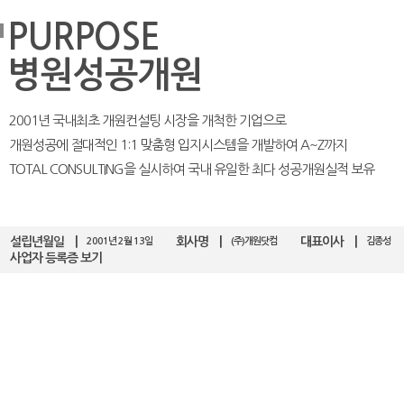
PURPOSE
병원성공개원
2001년 국내최초 개원컨설팅 시장을 개척한 기업으로
개원성공에 절대적인
1:1 맞춤형 입지시스템
을 개발하여 A~Z까지
TOTAL CONSULTING을 실시하여
국내 유일한 최다 성공개원실적 보유
설립년월일
회사명
대표이사
2001년 2월 13일
(주)개원닷컴
김종성
사업자 등록증 보기